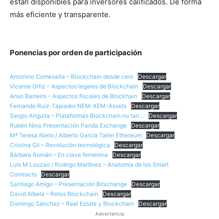
están disponibles para inversores calificados. De forma
más eficiente y transparente.
Ponencias por orden de participación
Antonino Comesaña – Blockchain desde cero
Descargar
Vicente Ortiz – Aspectos legales de Blockchain
Descargar
Anxo Barreiro – Aspectos fiscales de Blockhain
Descargar
Fernando Ruiz-Tapiador NEM-XEM-Assets
Descargar
Sergio Anguita – Plataformas Blockchain no tan…
Descargar
Rubén Nina Presentación Panda Exchange
Descargar
Mª Teresa Nieto / Alberto García Taller Ethereum
Descargar
Cristina Gil – Revolución tecnológica
Descargar
Bárbara Román – En clave femenina
Descargar
Luis M Louzao / Rodrigo Martínez – Anatomía de los Smart
Contracts
Descargar
Santiago Amigo – Presentación Bitxchange
Descargar
David Albela – Retos Blockchain
Descargar
Domingo Sánchez – Real Estate y Blockchain
Descargar
Advertencia