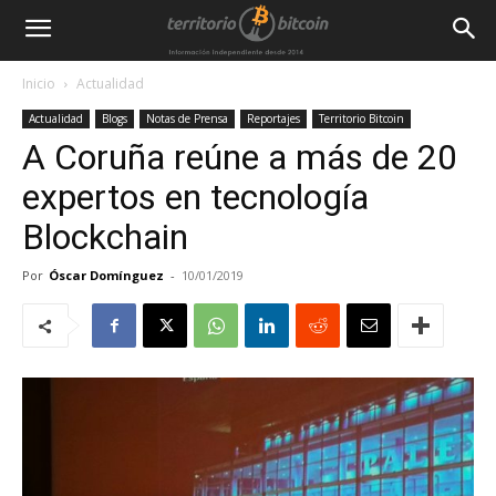
Inicio
Actualidad
Actualidad
Blogs
Notas de Prensa
Reportajes
Territorio Bitcoin
A Coruña reúne a más de 20
expertos en tecnología
Blockchain
Por
Óscar Domínguez
-
10/01/2019