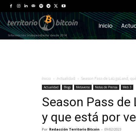
Inicio
Actua
Inicio
Actualidad
Season Pass de LaLigaLand, qué
Actualidad
Blogs
Metaverso
Notas de Prensa
Web 3
Season Pass de 
y que está por ve
Por
Redacción Territorio Bitcoin
-
09/02/2023