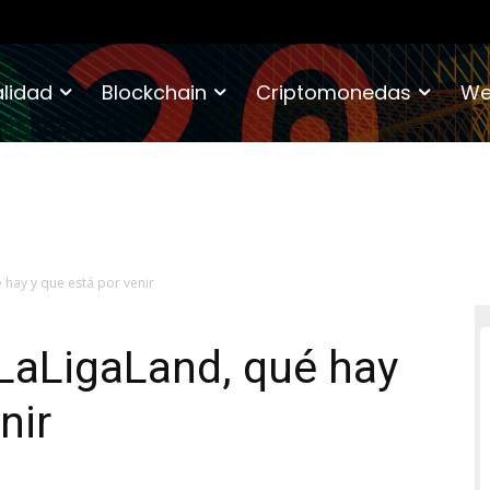
lidad
Blockchain
Criptomonedas
We
 hay y que está por venir
LaLigaLand, qué hay
nir