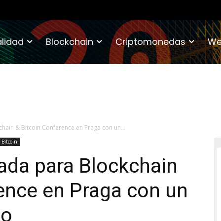
lidad
Blockchain
Criptomonedas
We
hain & Bitcoin Conference en Praga con un...
o Bitcoin
ada para Blockchain
ence en Praga con un
to