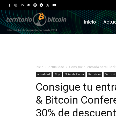
Inicio
Actua
Inicio
Actualidad
Consigue tu entrada para Blockc
Actualidad
Blogs
Notas de Prensa
Reportajes
Territori
Consigue tu entr
& Bitcoin Confer
30% de descuen