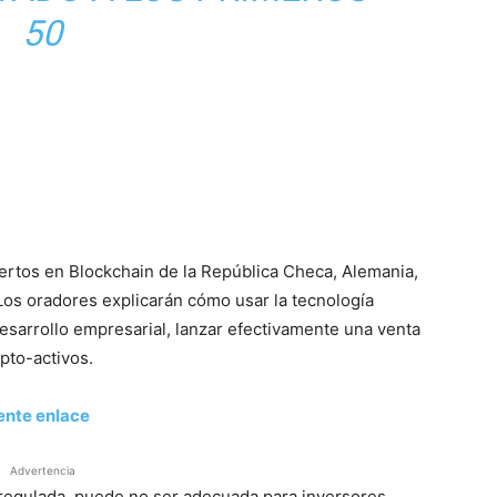
50
pertos en Blockchain de la República Checa, Alemania,
 Los oradores explicarán cómo usar la tecnología
desarrollo empresarial, lanzar efectivamente una venta
ipto-activos.
ente enlace
Advertencia
á regulada, puede no ser adecuada para inversores