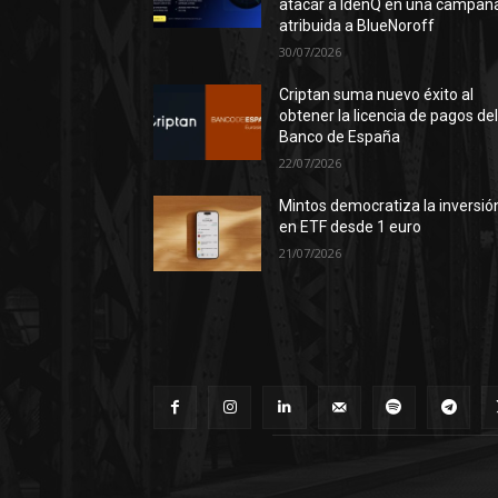
atacar a IdenQ en una campañ
atribuida a BlueNoroff
30/07/2026
Criptan suma nuevo éxito al
obtener la licencia de pagos de
Banco de España
22/07/2026
Mintos democratiza la inversió
en ETF desde 1 euro
21/07/2026