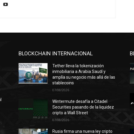
BLOCKCHAIN INTERNACIONAL
B
Tether lleva la tokenización
inmobiliaria a Arabia Saudí y
amplía su negocio más allá de las
stablecoins
07/08/2026
l
Wintermute desafía a Citadel
Securities pasando de la liquidez
cripto a Wall Street
07/08/2026
n
ó
Rusia firma una nueva ley cripto