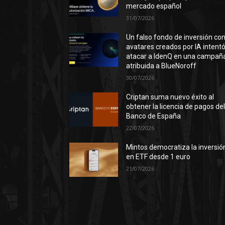
mercado español
31/07/2026
Un falso fondo de inversión co
avatares creados por IA intent
atacar a IdenQ en una campañ
atribuida a BlueNoroff
30/07/2026
Criptan suma nuevo éxito al
obtener la licencia de pagos de
Banco de España
22/07/2026
Mintos democratiza la inversió
en ETF desde 1 euro
21/07/2026