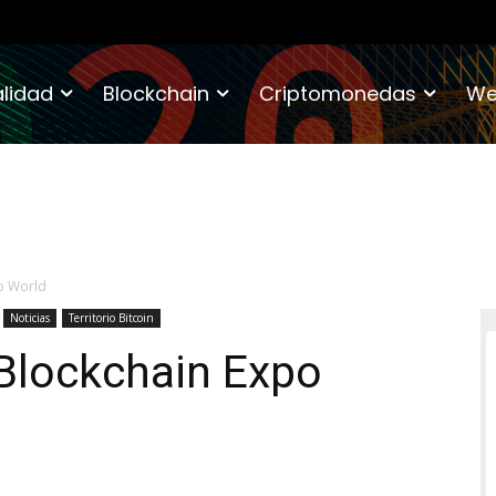
lidad
Blockchain
Criptomonedas
We
o World
Noticias
Territorio Bitcoin
 Blockchain Expo