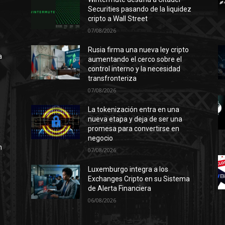
Securities pasando de la liquidez
cripto a Wall Street
07/08/2026
n
ó
Rusia firma una nueva ley cripto
a
aumentando el cerco sobre el
control interno y la necesidad
transfronteriza
07/08/2026
l
La tokenización entra en una
nueva etapa y deja de ser una
promesa para convertirse en
negocio
n
07/08/2026
Luxemburgo integra a los
Exchanges Cripto en su Sistema
de Alerta Financiera
06/08/2026