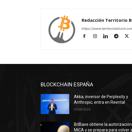
Redacción Territorio B
https://www.territoriobitcoin.co
BLOCKCHAIN ESPAÑA
Akka, inversor de Perplexity y
Anthropic, entra en Reental
03/08/2026
BitBase obtiene la autorización
MiCA y se prepara para volver a