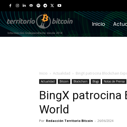
Inicio
Actua
Inicio
Actualidad
BingX patrocina Blockchain Exp
Actualidad
Bitcoin
Blockchain
Blogs
Notas de Prensa
BingX patrocina
World
Por
Redacción Territorio Bitcoin
-
26/06/2024