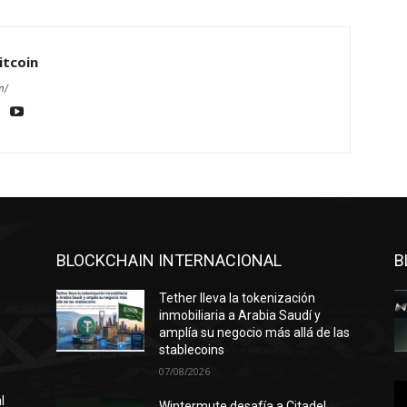
itcoin
m/
BLOCKCHAIN INTERNACIONAL
B
Tether lleva la tokenización
inmobiliaria a Arabia Saudí y
amplía su negocio más allá de las
stablecoins
07/08/2026
l
Wintermute desafía a Citadel