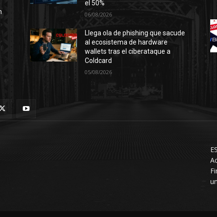
el 50%
n
06/08/2026
Llega ola de phishing que sacude
al ecosistema de hardware
wallets tras el ciberataque a
Coldcard
05/08/2026
ES
Ac
F
un