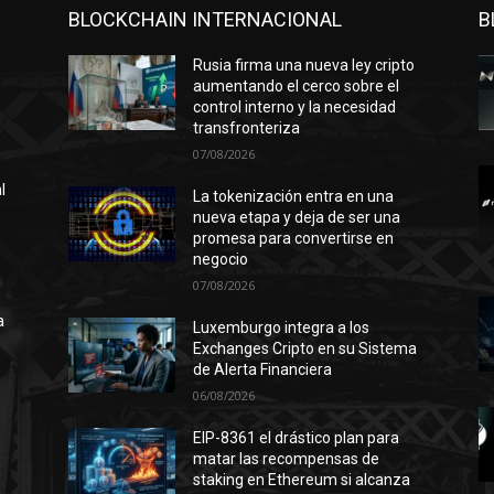
BLOCKCHAIN INTERNACIONAL
B
Rusia firma una nueva ley cripto
aumentando el cerco sobre el
control interno y la necesidad
transfronteriza
07/08/2026
l
La tokenización entra en una
nueva etapa y deja de ser una
promesa para convertirse en
negocio
n
07/08/2026
ó
a
Luxemburgo integra a los
Exchanges Cripto en su Sistema
de Alerta Financiera
06/08/2026
l
EIP-8361 el drástico plan para
matar las recompensas de
staking en Ethereum si alcanza