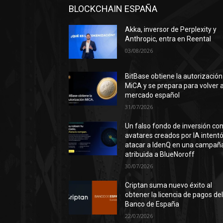
BLOCKCHAIN ESPAÑA
Akka, inversor de Perplexity y
Anthropic, entra en Reental
03/08/2026
BitBase obtiene la autorización
MiCA y se prepara para volver a
mercado español
31/07/2026
Un falso fondo de inversión co
avatares creados por IA intent
atacar a IdenQ en una campañ
atribuida a BlueNoroff
30/07/2026
Criptan suma nuevo éxito al
obtener la licencia de pagos de
Banco de España
22/07/2026