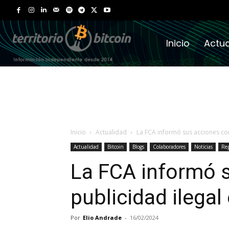
Inicio
Actua
Inicio
Actualidad
La FCA informó sus acciones con
Actualidad
Bitcoin
Blogs
Colaboradores
Noticias
Rep
La FCA informó 
publicidad ilegal
Por
Elio Andrade
-
16/02/2024