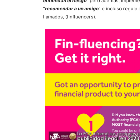
entiendan el riesgo
” pero además, implemen
“
recomendar a un amigo
” e incluso regula 
llamados, (finfluencers).