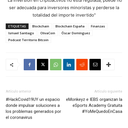
"La inversión en criptoactivos no está regulada, puede no
ser adecuada para inversores minoristas y perderse la
totalidad del importe invertido"
ETIQUETAS
Blockchain
Blockchain España
Finanzas
Ismael Santiago
OlivaCoin
Óscar Domínguez
Podcast Territorio Bitcoin
Artículo anterior
Artículo siguiente
#HackCovid19UY un espacio
eMonkeyz e IEBS organizan la
donde impulsar soluciones a
eSports Academy Gratuita
los problemas generados por
#YoMeQuedoEnCasa
el coronavirus