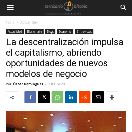
Inicio
Actualidad
Actualidad
Blockchain
Blogs
Economía
Entrevistas
La descentralización impulsa
el capitalismo, abriendo
oportunidades de nuevos
modelos de negocio
Por
Óscar Domínguez
-
23/03/2020