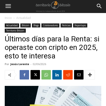
Inicio
Actualidad
Actualidad
Bitcoin
Blogs
Colaboradores
Noticias
Reportajes
Territorio Bitcoin
Últimos días para la Renta: si
operaste con cripto en 2025,
esto te interesa
Por
Jesús Lorente
-
02/06/2026