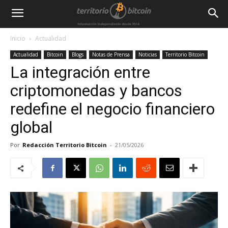
Inicio
Actualidad
Actualidad
Bitcoin
Blogs
Notas de Prensa
Noticias
Territorio Bitcoin
La integración entre
criptomonedas y bancos
redefine el negocio financiero
global
Por
Redacción Territorio Bitcoin
-
21/05/2026