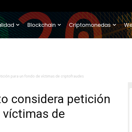
lidad
Blockchain
Criptomonedas
We
tición para un fondo de víctimas de criptofraudes
o considera petición
 víctimas de