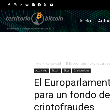
Inicio
Actua
Inicio
Actualidad
El Europarlamento considera pe
Actualidad
Bitcoin
Blogs
Colaboradores
El Europarlament
para un fondo de
criptofraudes