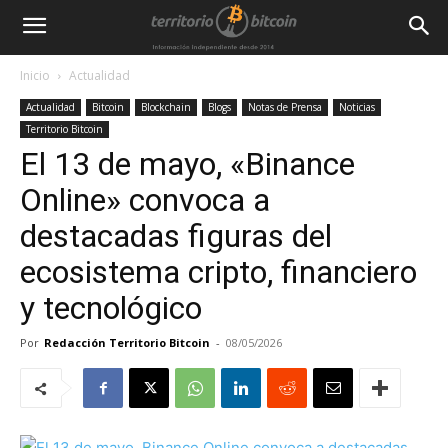
Inicio
Actualidad
Actualidad
Bitcoin
Blockchain
Blogs
Notas de Prensa
Noticias
Territorio Bitcoin
El 13 de mayo, «Binance
Online» convoca a
destacadas figuras del
ecosistema cripto, financiero
y tecnológico
Por
Redacción Territorio Bitcoin
-
08/05/2026