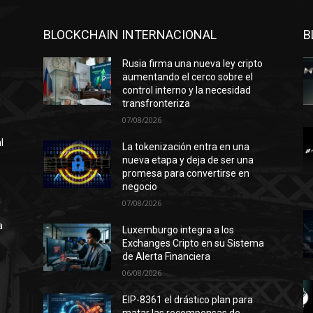
BLOCKCHAIN INTERNACIONAL
B
Rusia firma una nueva ley cripto
aumentando el cerco sobre el
control interno y la necesidad
transfronteriza
07/08/2026
l
La tokenización entra en una
nueva etapa y deja de ser una
promesa para convertirse en
negocio
n
07/08/2026
ó
a
Luxemburgo integra a los
Exchanges Cripto en su Sistema
de Alerta Financiera
06/08/2026
l
EIP-8361 el drástico plan para