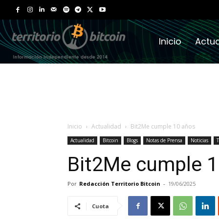
Inicio
Actua
Inicio
Actualidad
Bit2Me cumple 10 años
Actualidad
Bitcoin
Blogs
Notas de Prensa
Noticias
T
Bit2Me cumple 1
Por
Redacción Territorio Bitcoin
-
19/06/2025
Cuota