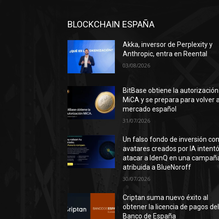
BLOCKCHAIN ESPAÑA
Akka, inversor de Perplexity y
Anthropic, entra en Reental
03/08/2026
BitBase obtiene la autorización
MiCA y se prepara para volver a
mercado español
31/07/2026
Un falso fondo de inversión co
avatares creados por IA intent
atacar a IdenQ en una campañ
atribuida a BlueNoroff
30/07/2026
Criptan suma nuevo éxito al
obtener la licencia de pagos de
Banco de España