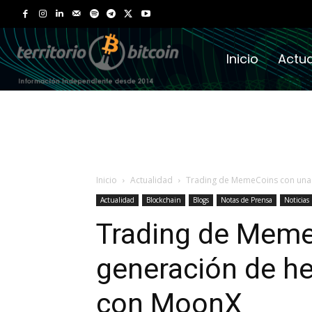
Inicio
Actua
Inicio
Actualidad
Trading de MemeCoins con una 
Actualidad
Blockchain
Blogs
Notas de Prensa
Noticias
Trading de Meme
generación de h
con MoonX