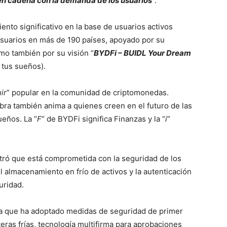
n cadena con la demanda de los usuarios
”.
ento significativo en la base de usuarios activos
usuarios en más de 190 países, apoyado por su
omo también por su visión “
BYDFi – BUIDL Your Dream
 tus sueños).
ir
” popular en la comunidad de criptomonedas.
abra también anima a quienes creen en el futuro de las
ueños. La “
F
” de BYDFi significa Finanzas y la “
i
”
ró que está comprometida con la seguridad de los
 almacenamiento en frío de activos y la autenticación
uridad.
 ya que ha adoptado medidas de seguridad de primer
eras frías, tecnología multifirma para aprobaciones