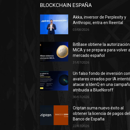
BLOCKCHAIN ESPAÑA
Akka, inversor de Perplexity y
Anthropic, entra en Reental
03/08/2026
BitBase obtiene la autorización
MiCA y se prepara para volver a
mercado español
31/07/2026
Un falso fondo de inversión co
avatares creados por IA intent
atacar a IdenQ en una campañ
atribuida a BlueNoroff
30/07/2026
Criptan suma nuevo éxito al
obtener la licencia de pagos de
Banco de España
22/07/2026