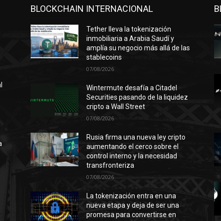
BLOCKCHAIN INTERNACIONAL
B
Tether lleva la tokenización
inmobiliaria a Arabia Saudí y
amplía su negocio más allá de las
stablecoins
07/08/2026
l
Wintermute desafía a Citadel
Securities pasando de la liquidez
cripto a Wall Street
07/08/2026
n
ó
Rusia firma una nueva ley cripto
a
aumentando el cerco sobre el
control interno y la necesidad
transfronteriza
07/08/2026
l
La tokenización entra en una
nueva etapa y deja de ser una
promesa para convertirse en