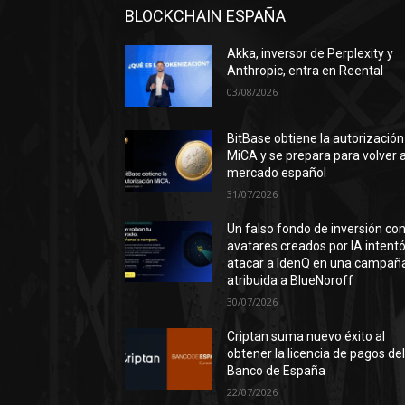
BLOCKCHAIN ESPAÑA
Akka, inversor de Perplexity y
Anthropic, entra en Reental
03/08/2026
BitBase obtiene la autorización
MiCA y se prepara para volver a
mercado español
31/07/2026
Un falso fondo de inversión co
avatares creados por IA intent
atacar a IdenQ en una campañ
atribuida a BlueNoroff
30/07/2026
Criptan suma nuevo éxito al
obtener la licencia de pagos de
Banco de España
22/07/2026