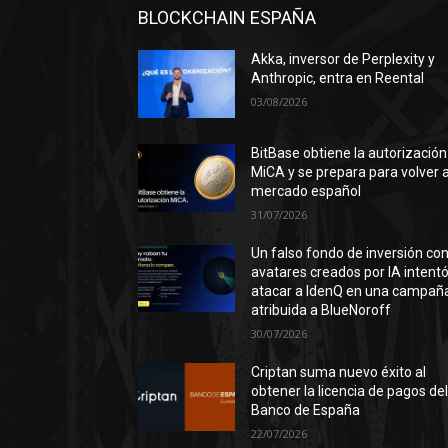
BLOCKCHAIN ESPAÑA
Akka, inversor de Perplexity y
Anthropic, entra en Reental
03/08/2026
BitBase obtiene la autorización
MiCA y se prepara para volver a
mercado español
31/07/2026
Un falso fondo de inversión co
avatares creados por IA intent
atacar a IdenQ en una campañ
atribuida a BlueNoroff
30/07/2026
Criptan suma nuevo éxito al
obtener la licencia de pagos de
Banco de España
22/07/2026