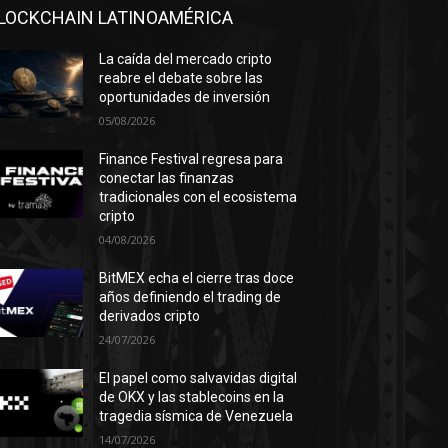
LOCKCHAIN LATINOAMÉRICA
La caída del mercado cripto
reabre el debate sobre las
oportunidades de inversión
05/08/2026
Finance Festival regresa para
conectar las finanzas
tradicionales con el ecosistema
cripto
04/08/2026
BitMEX echa el cierre tras doce
años definiendo el trading de
derivados cripto
24/07/2026
El papel como salvavidas digital
de OKX y las stablecoins en la
tragedia sísmica de Venezuela
14/07/2026