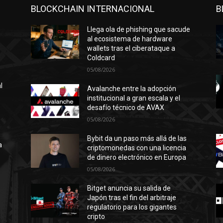
BLOCKCHAIN INTERNACIONAL
B
Llega ola de phishing que sacude
al ecosistema de hardware
wallets tras el ciberataque a
Coldcard
05/08/2026
l
Avalanche entre la adopción
institucional a gran escala y el
desafío técnico de AVAX
05/08/2026
n
ó
Bybit da un paso más allá de las
a
criptomonedas con una licencia
de dinero electrónico en Europa
05/08/2026
Bitget anuncia su salida de
l
Japón tras el fin del arbitraje
regulatorio para los gigantes
cripto