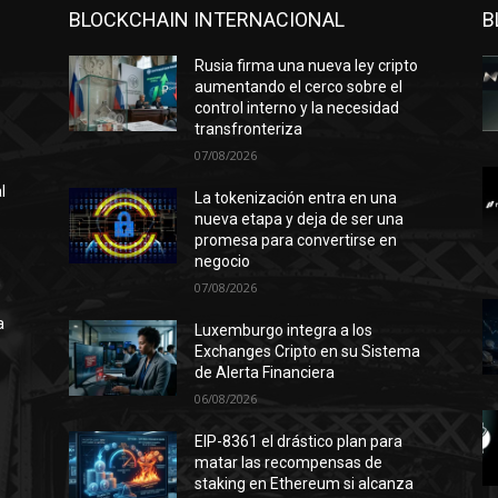
BLOCKCHAIN INTERNACIONAL
B
Rusia firma una nueva ley cripto
aumentando el cerco sobre el
control interno y la necesidad
transfronteriza
07/08/2026
l
La tokenización entra en una
nueva etapa y deja de ser una
promesa para convertirse en
negocio
n
07/08/2026
ó
a
Luxemburgo integra a los
Exchanges Cripto en su Sistema
de Alerta Financiera
06/08/2026
l
EIP-8361 el drástico plan para
matar las recompensas de
staking en Ethereum si alcanza