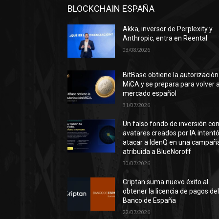
BLOCKCHAIN ESPAÑA
Akka, inversor de Perplexity y
Anthropic, entra en Reental
03/08/2026
BitBase obtiene la autorización
MiCA y se prepara para volver a
mercado español
31/07/2026
Un falso fondo de inversión co
avatares creados por IA intent
atacar a IdenQ en una campañ
atribuida a BlueNoroff
30/07/2026
Criptan suma nuevo éxito al
obtener la licencia de pagos de
Banco de España
22/07/2026