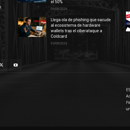
el 50%
n
06/08/2026
Llega ola de phishing que sacude
al ecosistema de hardware
wallets tras el ciberataque a
Coldcard
05/08/2026
ES
Ac
F
un