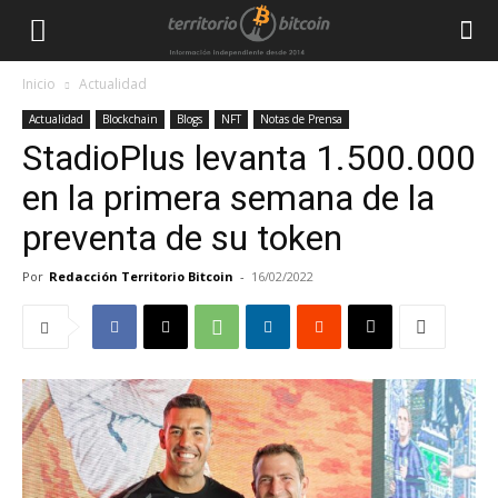
Inicio
Actualidad
Actualidad
Blockchain
Blogs
NFT
Notas de Prensa
StadioPlus levanta 1.500.000
en la primera semana de la
preventa de su token
Por
Redacción Territorio Bitcoin
-
16/02/2022