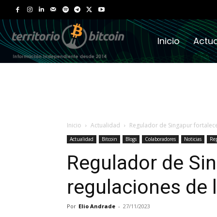
Inicio
Actua
Inicio
Actualidad
Regulador de Singapur fortalece
Actualidad
Bitcoin
Blogs
Colaboradores
Noticias
Rep
Regulador de Sin
regulaciones de 
Por
Elio Andrade
-
27/11/2023