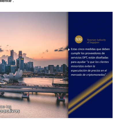
liente
”.