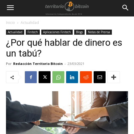
Inicio
Actualidad
Actualidad
Fintech
Aplicaciones Fintech
Blogs
Notas de Prensa
¿Por qué hablar de dinero es
un tabú?
Por
Redacción Territorio Bitcoin
-
23/03/2021