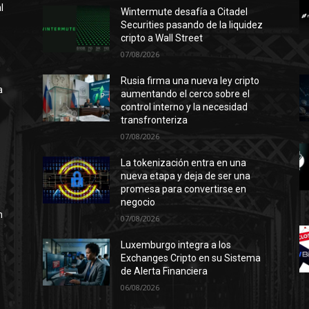
l
Wintermute desafía a Citadel
Securities pasando de la liquidez
cripto a Wall Street
07/08/2026
n
ó
Rusia firma una nueva ley cripto
a
aumentando el cerco sobre el
control interno y la necesidad
transfronteriza
07/08/2026
l
La tokenización entra en una
nueva etapa y deja de ser una
promesa para convertirse en
negocio
n
07/08/2026
Luxemburgo integra a los
Exchanges Cripto en su Sistema
de Alerta Financiera
06/08/2026