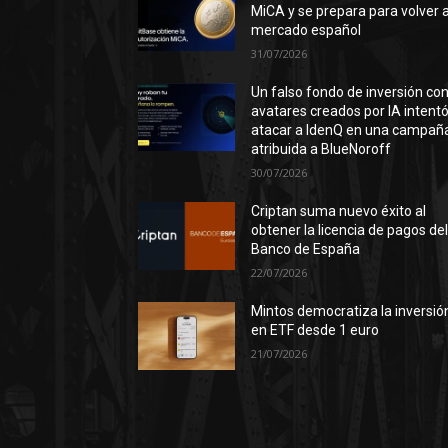
MiCA y se prepara para volver a
mercado español
31/07/2026
Un falso fondo de inversión co
avatares creados por IA intent
atacar a IdenQ en una campañ
atribuida a BlueNoroff
30/07/2026
Criptan suma nuevo éxito al
obtener la licencia de pagos de
Banco de España
22/07/2026
Mintos democratiza la inversió
en ETF desde 1 euro
21/07/2026