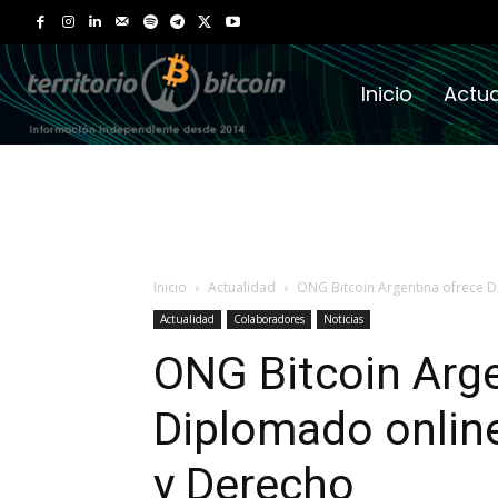
Inicio
Actua
Inicio
Actualidad
ONG Bitcoin Argentina ofrece 
Actualidad
Colaboradores
Noticias
ONG Bitcoin Arge
Diplomado onlin
y Derecho