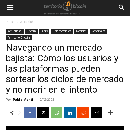
Inicio
Actualidad
Actualidad
Bitcoin
Blogs
Colaboradores
Noticias
Reportajes
Territorio Bitcoin
Navegando un mercado
bajista: Cómo los usuarios y
las plataformas pueden
sortear los ciclos de mercado
y no morir en el intento
Por
Pablo Monti
-
17/12/2025