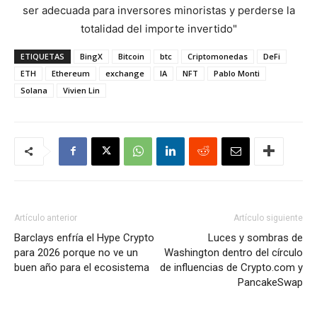
ser adecuada para inversores minoristas y perderse la
totalidad del importe invertido"
ETIQUETAS
BingX
Bitcoin
btc
Criptomonedas
DeFi
ETH
Ethereum
exchange
IA
NFT
Pablo Monti
Solana
Vivien Lin
Artículo anterior
Artículo siguiente
Barclays enfría el Hype Crypto
Luces y sombras de
para 2026 porque no ve un
Washington dentro del círculo
buen año para el ecosistema
de influencias de Crypto.com y
PancakeSwap