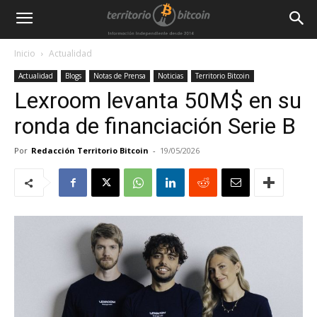
Inicio
Actualidad
Actualidad
Blogs
Notas de Prensa
Noticias
Territorio Bitcoin
Lexroom levanta 50M$ en su
ronda de financiación Serie B
Por
Redacción Territorio Bitcoin
-
19/05/2026