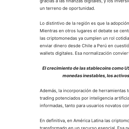
gracias a las finanzas digitales, y los inver
un terreno de oportunidad.
Lo distintivo de la región es que la adopci
Mientras en otros lugares el debate se cen
las criptomonedas ya cumplen un rol cotid
enviar dinero desde Chile a Perú en cuesti
wallets digitales. Esa normalización convier
El crecimiento de las stablecoins como U
monedas inestables, los activos
Además, la incorporación de herramientas 
trading potenciados por inteligencia artific
informadas, tanto para usuarios novatos c
En definitiva, en América Latina las cripto
transformado en un recurso esencial. Esa 