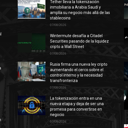
Tether lleva la tokenización
inmobiliaria a Arabia Saudí y
amplía su negocio más allá de las
stablecoins
07/08/2026
l
Wintermute desafía a Citadel
Securities pasando de la liquidez
cripto a Wall Street
07/08/2026
n
ó
Rusia firma una nueva ley cripto
a
aumentando el cerco sobre el
control interno y la necesidad
transfronteriza
07/08/2026
l
La tokenización entra en una
nueva etapa y deja de ser una
promesa para convertirse en
negocio
n
07/08/2026