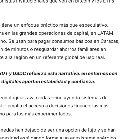
sionistas institucionales que ven en Bitcoin y los ETFs
ón tiene un enfoque práctico más que especulativo.
tra en las grandes operaciones de capital, en LATAM
iano. Se usan para pagar consumos básicos en Caracas,
ón de minutos o resguardar ahorros familiares en
te a la región en un referente global de uso real.
SDT y USDC refuerza esta narrativa: en entornos con
 digitales aportan estabilidad y confianza.
tecnológicas avanzadas —incluyendo sistemas de
ial— amplía el acceso a decisiones financieras más
omo para los más experimentados.
monedas han dejado de ser una opción de lujo y se han
necesidad está dando forma a un ecosistema enérgico,