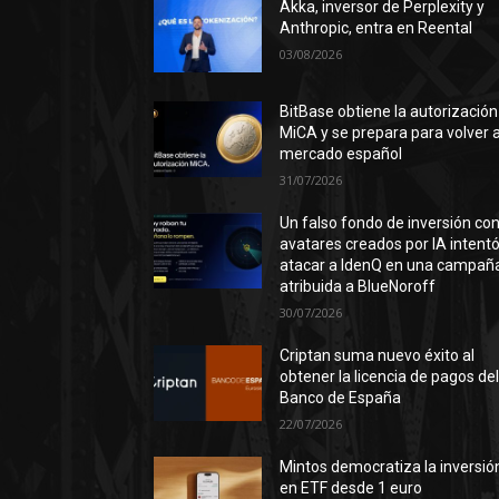
Akka, inversor de Perplexity y
Anthropic, entra en Reental
03/08/2026
BitBase obtiene la autorización
MiCA y se prepara para volver a
mercado español
31/07/2026
Un falso fondo de inversión co
avatares creados por IA intent
atacar a IdenQ en una campañ
atribuida a BlueNoroff
30/07/2026
Criptan suma nuevo éxito al
obtener la licencia de pagos de
Banco de España
22/07/2026
Mintos democratiza la inversió
en ETF desde 1 euro