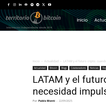
Inicio
Actua
Inicio
Actualidad
LATAM y el futuro cripto: cuand
Actualidad
Bitcoin
Blogs
Colaboradores
Noticias
Rep
LATAM y el futur
necesidad impuls
Por
Pablo Monti
-
22/09/2025