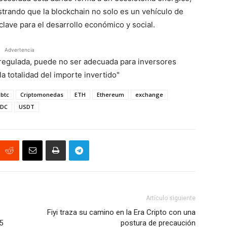
strando que la blockchain no solo es un vehículo de
clave para el desarrollo económico y social.
Advertencia
á regulada, puede no ser adecuada para inversores
a totalidad del importe invertido"
btc
Criptomonedas
ETH
Ethereum
exchange
DC
USDT
Artículo siguiente
Fiyi traza su camino en la Era Cripto con una
5
postura de precaución