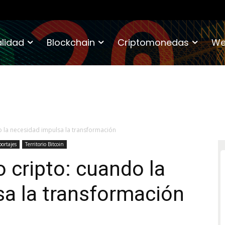
lidad
Blockchain
Criptomonedas
We
o la necesidad impulsa la transformación
ortajes
Territorio Bitcoin
o cripto: cuando la
a la transformación