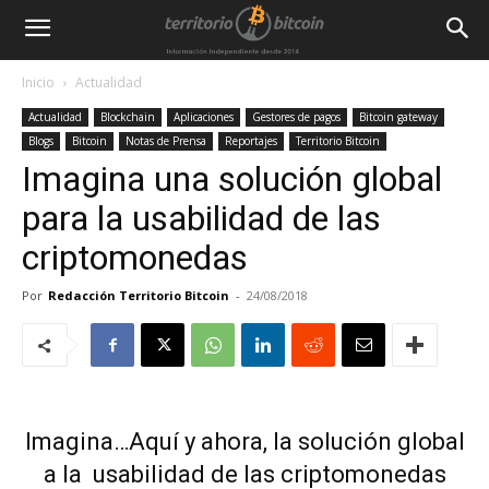
Inicio
Actualidad
Actualidad
Blockchain
Aplicaciones
Gestores de pagos
Bitcoin gateway
Blogs
Bitcoin
Notas de Prensa
Reportajes
Territorio Bitcoin
Imagina una solución global
para la usabilidad de las
criptomonedas
Por
Redacción Territorio Bitcoin
-
24/08/2018
Imagina…Aquí y ahora, la solución global
a la usabilidad de las criptomonedas