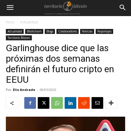
Inicio
Actualidad
Actualidad
Blockchain
Blogs
Colaboradores
Noticias
Reportajes
Territorio Bitcoin
Garlinghouse dice que las
próximas dos semanas
definirán el futuro cripto en
EEUU
Por
Elio Andrade
-
08/05/2026