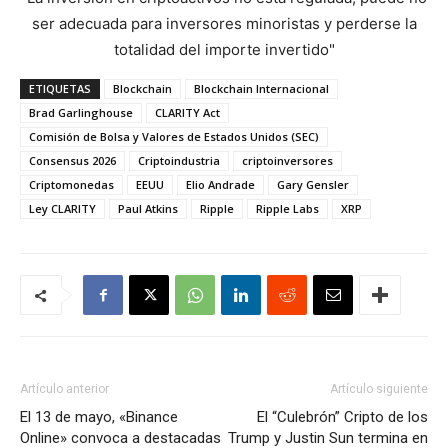
ser adecuada para inversores minoristas y perderse la
totalidad del importe invertido"
ETIQUETAS
Blockchain
Blockchain Internacional
Brad Garlinghouse
CLARITY Act
Comisión de Bolsa y Valores de Estados Unidos (SEC)
Consensus 2026
Criptoindustria
criptoinversores
Criptomonedas
EEUU
Elio Andrade
Gary Gensler
Ley CLARITY
Paul Atkins
Ripple
Ripple Labs
XRP
Artículo anterior
Artículo siguiente
El 13 de mayo, «Binance
El “Culebrón” Cripto de los
Online» convoca a destacadas
Trump y Justin Sun termina en