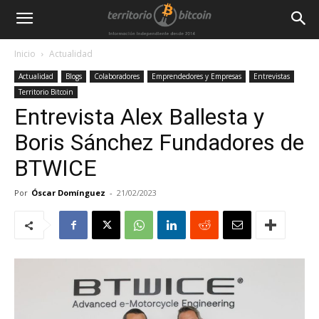
Inicio
Actualidad
Actualidad
Blogs
Colaboradores
Emprendedores y Empresas
Entrevistas
Territorio Bitcoin
Entrevista Alex Ballesta y
Boris Sánchez Fundadores de
BTWICE
Por
Óscar Domínguez
-
21/02/2023