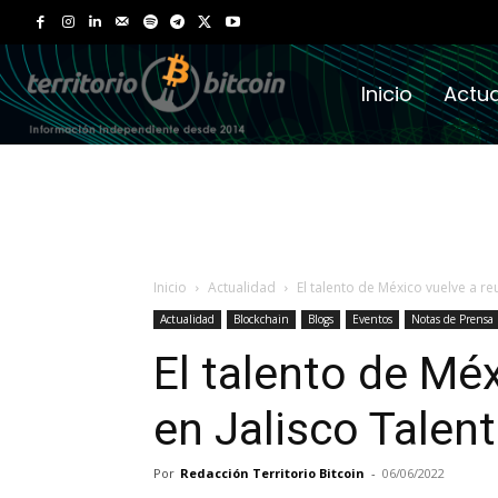
Inicio
Actua
Inicio
Actualidad
El talento de México vuelve a re
Actualidad
Blockchain
Blogs
Eventos
Notas de Prensa
El talento de Méx
en Jalisco Talen
Por
Redacción Territorio Bitcoin
-
06/06/2022