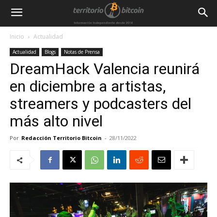
Inicio
Actualidad
Actualidad
Blogs
Notas de Prensa
DreamHack Valencia reunirá
en diciembre a artistas,
streamers y podcasters del
más alto nivel
Por
Redacción Territorio Bitcoin
-
28/11/2022