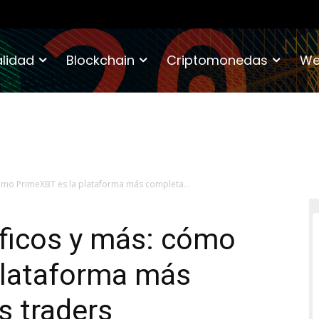
lidad
Blockchain
Criptomonedas
We
cómo PrimeXBT es la plataforma más completa...
áficos y más: cómo
plataforma más
s traders