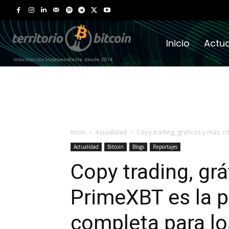
Inicio
Actua
Inicio
Actualidad
Copy trading, gráficos y más: 
Actualidad
Bitcoin
Blogs
Reportajes
Copy trading, gr
PrimeXBT es la 
completa para lo