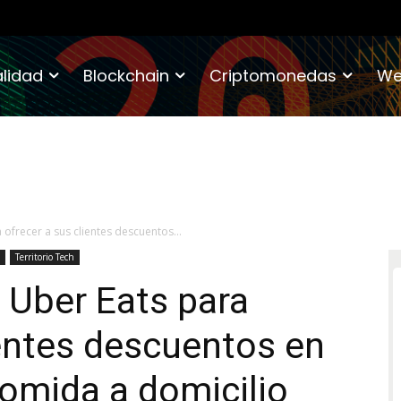
lidad
Blockchain
Criptomonedas
We
 ofrecer a sus clientes descuentos...
Territorio Tech
n Uber Eats para
ientes descuentos en
omida a domicilio