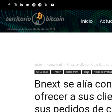
Inicio
Actua
Inicio
Actualidad
Bnext se alía con Uber Eats para
Actualidad
Fintech
Banca móvil
Blogs
Notas de Prensa
Bnext se alía co
ofrecer a sus cl
sus pedidos de c