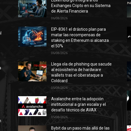
Luxemburgo integra a los
Exchanges Cripto en su Sistema
de Alerta Financiera
06/08/2026
EIP-8361 el drástico plan para
l
matar las recompensas de
staking en Ethereum si alcanza
el 50%
06/08/2026
n
ó
Llega ola de phishing que sacude
a
al ecosistema de hardware
wallets tras el ciberataque a
Coldcard
05/08/2026
l
Avalanche entre la adopción
institucional a gran escala y el
desafío técnico de AVAX
05/08/2026
n
Bybit da un paso más allá de las