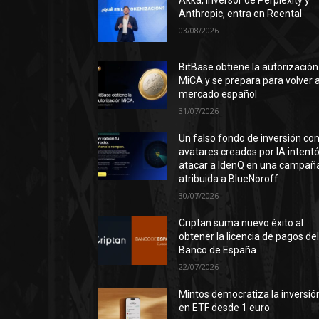
Akka, inversor de Perplexity y
Anthropic, entra en Reental
03/08/2026
BitBase obtiene la autorización
MiCA y se prepara para volver a
mercado español
31/07/2026
Un falso fondo de inversión co
avatares creados por IA intent
atacar a IdenQ en una campañ
atribuida a BlueNoroff
30/07/2026
Criptan suma nuevo éxito al
obtener la licencia de pagos de
Banco de España
22/07/2026
Mintos democratiza la inversió
en ETF desde 1 euro