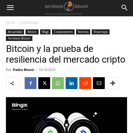
Inicio
Actualidad
Actualidad
Bitcoin
Blogs
Colaboradores
Noticias
Reportajes
Territorio Bitcoin
Bitcoin y la prueba de
resiliencia del mercado cripto
Por
Pablo Monti
-
18/10/2025