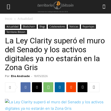
Inicio
Actualidad
Actualidad
Blockchain
Blogs
Colaboradores
Noticias
Reportajes
Territorio Bitcoin
La Ley Clarity superó el muro
del Senado y los activos
digitales ya no estarán en la
Zona Gris
Por
Elio Andrade
-
18/05/2026