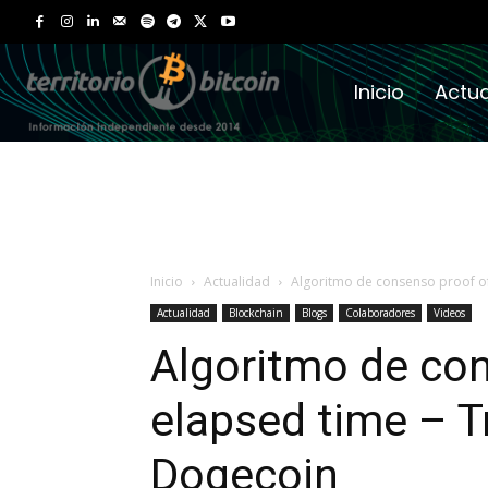
Inicio
Actua
Inicio
Actualidad
Algoritmo de consenso proof o
Actualidad
Blockchain
Blogs
Colaboradores
Videos
Algoritmo de co
elapsed time – T
Dogecoin