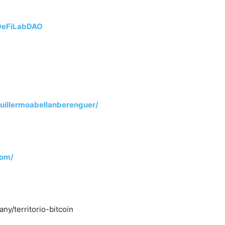
DeFiLabDAO
uillermoabellanberenguer/
om/​
​
ny/territorio-bitcoin