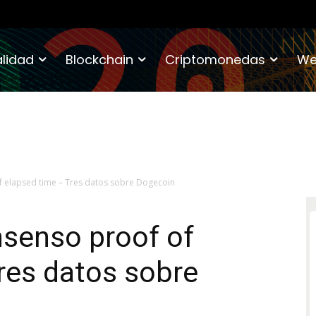
lidad
Blockchain
Criptomonedas
We
f elapsed time – Tres datos sobre Dogecoin
nsenso proof of
res datos sobre