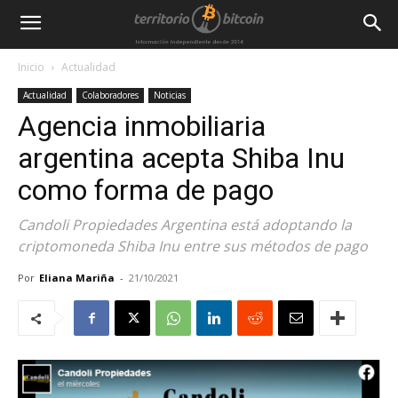
Inicio
Actualidad
Actualidad
Colaboradores
Noticias
Agencia inmobiliaria
argentina acepta Shiba Inu
como forma de pago
Candoli Propiedades Argentina está adoptando la
criptomoneda Shiba Inu entre sus métodos de pago
Por
Eliana Mariña
-
21/10/2021