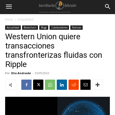
Inicio
Actualidad
Actualidad
Blockchain
Blogs
Colaboradores
Noticias
Western Union quiere
transacciones
transfronterizas fluidas con
Ripple
Por
Elio Andrade
-
05/09/2023