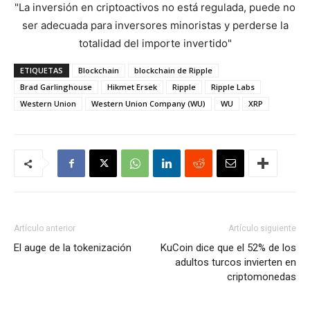
"La inversión en criptoactivos no está regulada, puede no
ser adecuada para inversores minoristas y perderse la
totalidad del importe invertido"
ETIQUETAS
Blockchain
blockchain de Ripple
Brad Garlinghouse
Hikmet Ersek
Ripple
Ripple Labs
Western Union
Western Union Company (WU)
WU
XRP
Artículo anterior
Artículo siguiente
El auge de la tokenización
KuCoin dice que el 52% de los
adultos turcos invierten en
criptomonedas