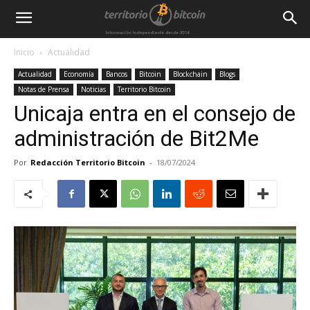
Inicio
Actualidad
Actualidad
Economía
Bancos
Bitcoin
Blockchain
Blogs
Notas de Prensa
Noticias
Territorio Bitcoin
Unicaja entra en el consejo de
administración de Bit2Me
Por
Redacción Territorio Bitcoin
-
18/07/2024