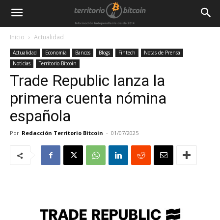
Inicio
Actualidad
Actualidad
Economía
Bancos
Blogs
Fintech
Notas de Prensa
Noticias
Territorio Bitcoin
Trade Republic lanza la
primera cuenta nómina
española
Por
Redacción Territorio Bitcoin
-
01/07/2025