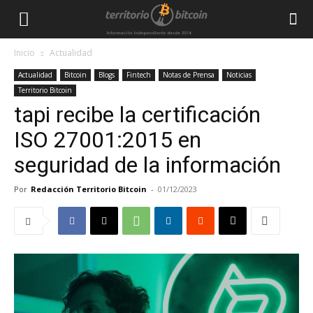
Inicio
Actualidad
Actualidad
Bitcoin
Blogs
Fintech
Notas de Prensa
Noticias
Territorio Bitcoin
tapi recibe la certificación
ISO 27001:2015 en
seguridad de la información
Por
Redacción Territorio Bitcoin
-
01/12/2023