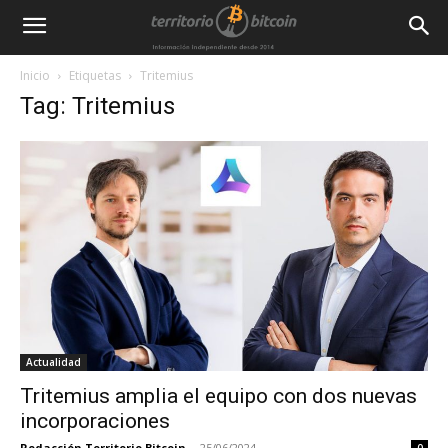
Inicio
Etiquetas
Tritemius
Tag: Tritemius
Actualidad
Tritemius amplia el equipo con dos nuevas
incorporaciones
Redacción Territorio Bitcoin
-
25/06/2024
0