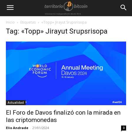
Inicio
Etiquetas
«Topp» Jirayut Srupsrisopa
Tag: «Topp» Jirayut Srupsrisopa
Actualidad
El Foro de Davos finalizó con la mirada en
las criptomonedas
Elio Andrade
-
21/01/2024
0