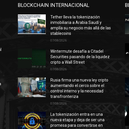
BLOCKCHAIN INTERNACIONAL
B
Tether lleva la tokenización
inmobiliaria a Arabia Saudí y
amplía su negocio más allá de las
stablecoins
07/08/2026
l
Wintermute desafía a Citadel
Securities pasando de la liquidez
cripto a Wall Street
07/08/2026
n
ó
Rusia firma una nueva ley cripto
a
aumentando el cerco sobre el
control interno y la necesidad
transfronteriza
07/08/2026
l
La tokenización entra en una
nueva etapa y deja de ser una
promesa para convertirse en