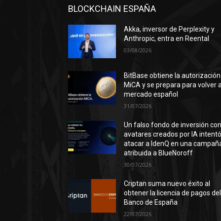
BLOCKCHAIN ESPAÑA
Akka, inversor de Perplexity y
Anthropic, entra en Reental
03/08/2026
BitBase obtiene la autorización
MiCA y se prepara para volver a
mercado español
31/07/2026
Un falso fondo de inversión co
avatares creados por IA intent
atacar a IdenQ en una campañ
atribuida a BlueNoroff
30/07/2026
Criptan suma nuevo éxito al
obtener la licencia de pagos de
Banco de España
22/07/2026