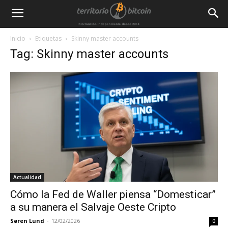
Inicio
Etiquetas
Skinny master accounts
Tag: Skinny master accounts
Actualidad
Cómo la Fed de Waller piensa “Domesticar”
a su manera el Salvaje Oeste Cripto
Søren Lund
-
12/02/2026
0