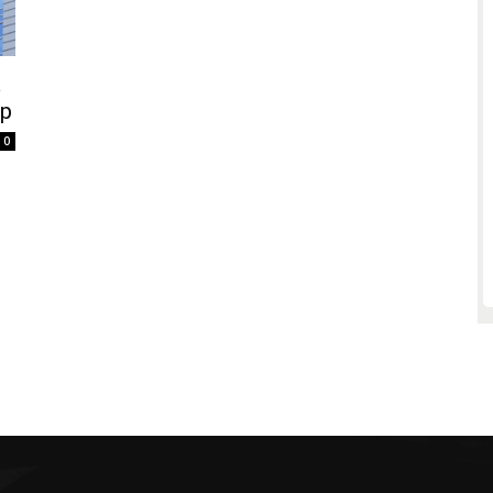
a
mp
0