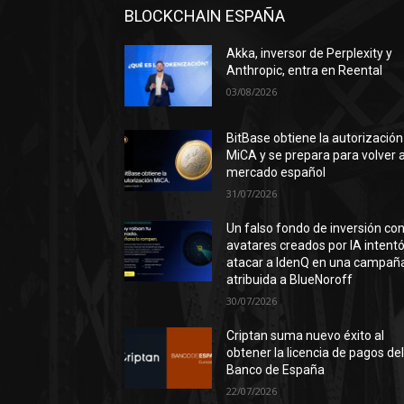
BLOCKCHAIN ESPAÑA
Akka, inversor de Perplexity y
Anthropic, entra en Reental
03/08/2026
BitBase obtiene la autorización
MiCA y se prepara para volver a
mercado español
31/07/2026
Un falso fondo de inversión co
avatares creados por IA intent
atacar a IdenQ en una campañ
atribuida a BlueNoroff
30/07/2026
Criptan suma nuevo éxito al
obtener la licencia de pagos de
Banco de España
22/07/2026