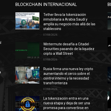
BLOCKCHAIN INTERNACIONAL
B
Tether lleva la tokenización
inmobiliaria a Arabia Saudí y
amplía su negocio más allá de las
stablecoins
07/08/2026
l
Wintermute desafía a Citadel
Securities pasando de la liquidez
cripto a Wall Street
07/08/2026
n
ó
Rusia firma una nueva ley cripto
a
aumentando el cerco sobre el
control interno y la necesidad
transfronteriza
07/08/2026
l
La tokenización entra en una
nueva etapa y deja de ser una
promesa para convertirse en