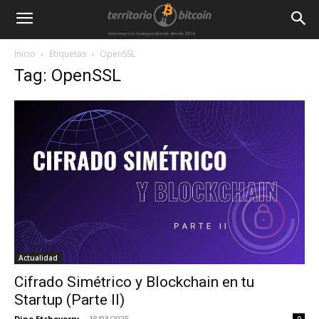
Inicio
Etiquetas
OpenSSL
Tag: OpenSSL
Actualidad
Cifrado Simétrico y Blockchain en tu
Startup (Parte II)
Dino Etcheverry
-
18/03/2025
0