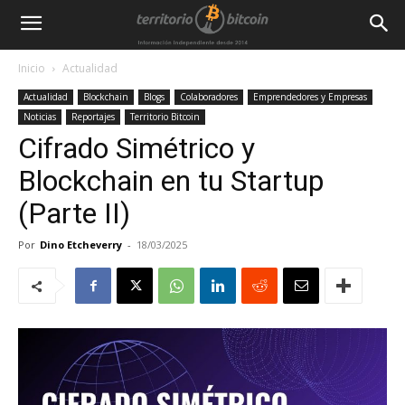
Inicio
Actualidad
Actualidad
Blockchain
Blogs
Colaboradores
Emprendedores y Empresas
Noticias
Reportajes
Territorio Bitcoin
Cifrado Simétrico y
Blockchain en tu Startup
(Parte II)
Por
Dino Etcheverry
-
18/03/2025