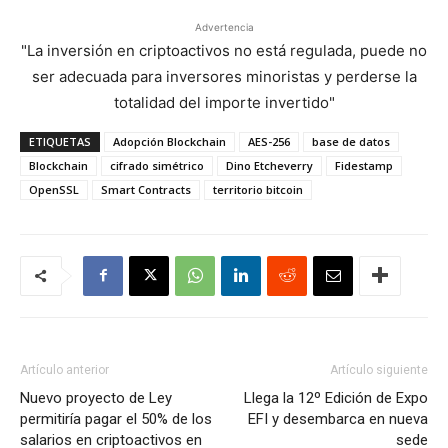
Advertencia
"La inversión en criptoactivos no está regulada, puede no
ser adecuada para inversores minoristas y perderse la
totalidad del importe invertido"
ETIQUETAS
Adopción Blockchain
AES-256
base de datos
Blockchain
cifrado simétrico
Dino Etcheverry
Fidestamp
OpenSSL
Smart Contracts
territorio bitcoin
Artículo anterior
Artículo siguiente
Nuevo proyecto de Ley
Llega la 12º Edición de Expo
permitiría pagar el 50% de los
EFI y desembarca en nueva
salarios en criptoactivos en
sede