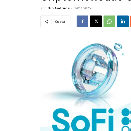
Por
Elio Andrade
-
14/11/2025
Cuota