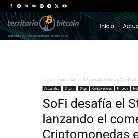
Inicio
Actua
Inicio
Actualidad
SoFi desafía el Status Quo Ban
Actualidad
Bitcoin
Blogs
Colaboradores
Fintech
Not
SoFi desafía el 
lanzando el com
Criptomonedas e