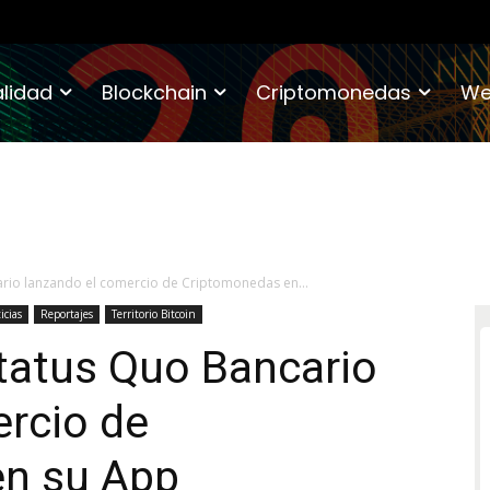
lidad
Blockchain
Criptomonedas
We
cario lanzando el comercio de Criptomonedas en...
icias
Reportajes
Territorio Bitcoin
Status Quo Bancario
ercio de
n su App