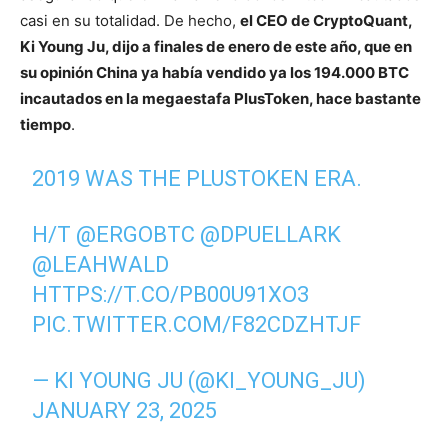
casi en su totalidad. De hecho,
el CEO de CryptoQuant,
Ki Young Ju, dijo a finales de enero de este año, que en
su opinión China ya había vendido ya los 194.000 BTC
incautados en la megaestafa PlusToken, hace bastante
tiempo
.
2019 WAS THE PLUSTOKEN ERA.
H/T
@ERGOBTC
@DPUELLARK
@LEAHWALD
HTTPS://T.CO/PB00U91XO3
PIC.TWITTER.COM/F82CDZHTJF
— KI YOUNG JU (@KI_YOUNG_JU)
JANUARY 23, 2025