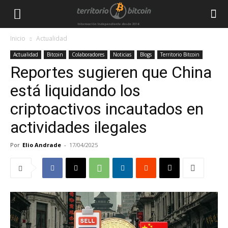
Inicio
Actualidad
Actualidad
Bitcoin
Colaboradores
Noticias
Blogs
Territorio Bitcoin
Reportes sugieren que China
está liquidando los
criptoactivos incautados en
actividades ilegales
Por
Elio Andrade
-
17/04/2025