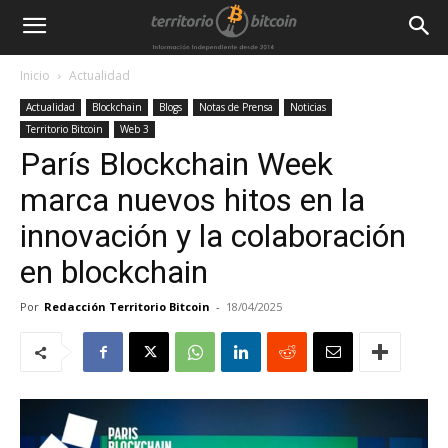
Inicio
Actualidad
Actualidad
Blockchain
Blogs
Notas de Prensa
Noticias
Territorio Bitcoin
Web 3
París Blockchain Week
marca nuevos hitos en la
innovación y la colaboración
en blockchain
Por
Redacción Territorio Bitcoin
-
18/04/2025