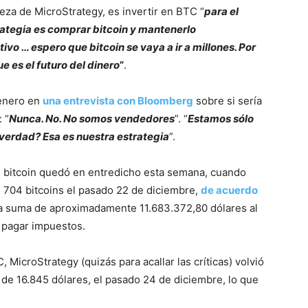
beza de MicroStrategy, es invertir en BTC “
para el
ategia es comprar bitcoin y mantenerlo
ivo … espero que bitcoin se vaya a ir a millones. Por
 es el futuro del dinero
”
.
 enero en
una entrevista con Bloomberg
sobre si sería
 “
Nunca. No. No somos vendedores
”. “
Estamos sólo
 ¿verdad? Esa es nuestra estrategia
”.
e bitcoin quedó en entredicho esta semana, cuando
 704 bitcoins el pasado 22 de diciembre,
de acuerdo
na suma de aproximadamente 11.683.372,80 dólares al
a pagar impuestos.
MicroStrategy (quizás para acallar las críticas) volvió
de 16.845 dólares, el pasado 24 de diciembre, lo que