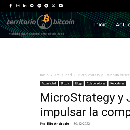
Inicio
Actua
Inicio
Actualidad
MicroStrategy y Justin Sun busc
Actualidad
Bitcoin
Blogs
Colaboradores
Reportajes
MicroStrategy y 
impulsar la comp
Por
Elio Andrade
-
30/12/2022