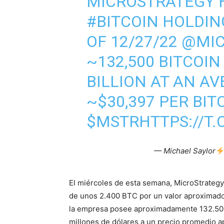
MICROSTRATEGY H
#BITCOIN
HOLDING
OF 12/27/22
@MIC
~132,500 BITCOIN
BILLION AT AN AV
~$30,397 PER BIT
$MSTR
HTTPS://T
— Michael Saylor
El miércoles de esta semana, MicroStrategy
de unos 2.400 BTC por un valor aproximado 
la empresa posee aproximadamente 132.500
millones de dólares a un precio promedio 