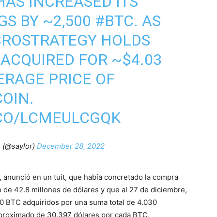
AS INCREASED ITS
S BY ~2,500
#BTC
. AS
ROSTRATEGY
HOLDS
 ACQUIRED FOR ~$4.03
ERAGE PRICE OF
COIN.
.CO/LCMEULCGQK
(@saylor)
December 28, 2022
, anunció en un tuit, que había concretado la compra
de 42.8 millones de dólares y que al 27 de diciembre,
 BTC adquiridos por una suma total de 4.030
aproximado de 30.397 dólares por cada BTC.